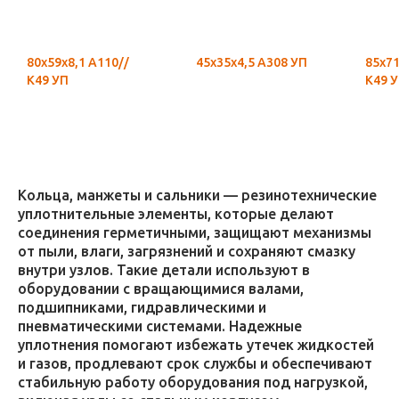
80х59х8,1 А110//
45х35х4,5 А308 УП
85х71
К49 УП
К49 
Кольца, манжеты и сальники — резинотехнические
уплотнительные элементы, которые делают
соединения герметичными, защищают механизмы
от пыли, влаги, загрязнений и сохраняют смазку
внутри узлов. Такие детали используют в
оборудовании с вращающимися валами,
подшипниками, гидравлическими и
пневматическими системами. Надежные
уплотнения помогают избежать утечек жидкостей
и газов, продлевают срок службы и обеспечивают
стабильную работу оборудования под нагрузкой,